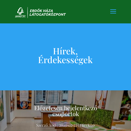
Hírek,
Érdekességek
Előzetesen bejelentkező
csoportok
Szerző:
koci
|
2025-07-22
|
Hírek
| 0