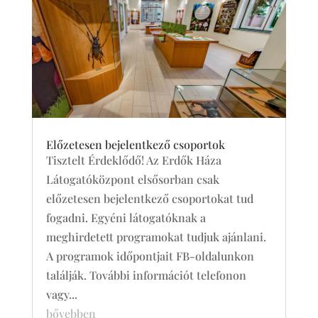
Előzetesen bejelentkező csoportok
Tisztelt Érdeklődő! Az Erdők Háza
Látogatóközpont elsősorban csak
előzetesen bejelentkező csoportokat tud
fogadni. Egyéni látogatóknak a
meghirdetett programokat tudjuk ajánlani.
A programok időpontjait FB-oldalunkon
találják. További információt telefonon
vagy...
bővebben