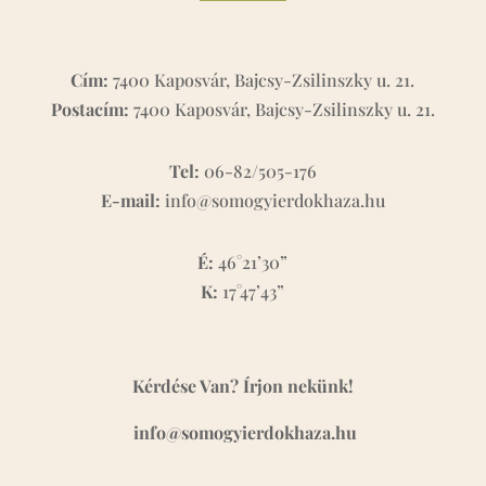
Cím:
7400 Kaposvár, Bajcsy-Zsilinszky u. 21.
Postacím:
7400 Kaposvár, Bajcsy-Zsilinszky u. 21.
Tel:
06-82/505-176
E-mail:
info@somogyierdokhaza.hu
É:
46°21’30”
K:
17°47’43”
Kérdése Van? Írjon nekünk!
info@somogyierdokhaza.hu