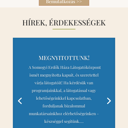
Bemutatkozás >>
HÍREK, ÉRDEKESSÉGEK
MEGNYITOTTUNK!
A Somogyi Erdők Háza Látogatóközpont
ismét megnyitotta kapuit, és szeretettel
várja látogatóit! Ha kérdésük van
programjainkkal, a látogatással vagy
lehetőségeinkkel kapcsolatban,
forduljanak bizalommal
munkatársainkhoz elérhetőségeinken –
készséggel segítünk....