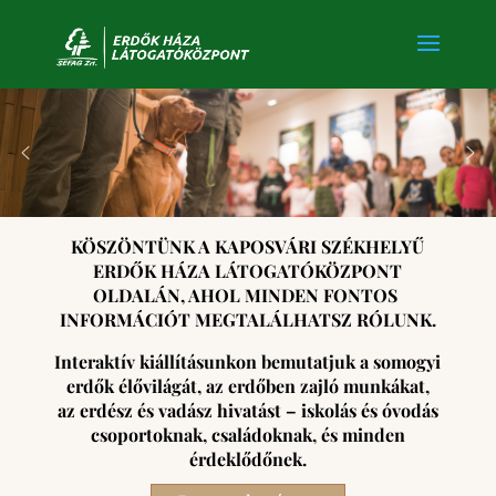
KÖSZÖNTÜNK A KAPOSVÁRI SZÉKHELYŰ
ERDŐK HÁZA LÁTOGATÓKÖZPONT
OLDALÁN, AHOL MINDEN FONTOS
INFORMÁCIÓT MEGTALÁLHATSZ RÓLUNK.
Interaktív kiállításunkon bemutatjuk a somogyi
erdők élővilágát, az erdőben zajló munkákat,
az erdész és vadász hivatást – iskolás és óvodás
csoportoknak, családoknak, és minden
érdeklődőnek.